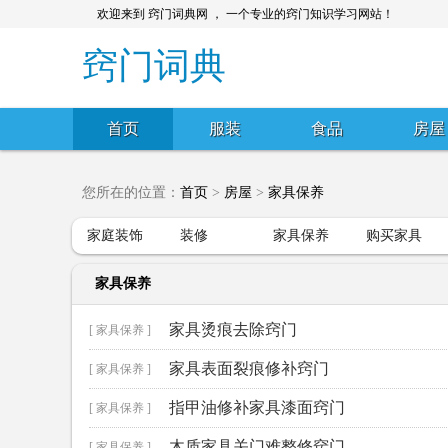
欢迎来到 窍门词典网 ， 一个专业的窍门知识学习网站！
窍门词典
首页
服装
食品
房屋
您所在的位置：
首页
>
房屋
>
家具保养
家庭装饰
装修
家具保养
购买家具
家具保养
家具烫痕去除窍门
[ 家具保养 ]
家具表面裂痕修补窍门
[ 家具保养 ]
指甲油修补家具漆面窍门
[ 家具保养 ]
木质家具关门难整修窍门
[ 家具保养 ]