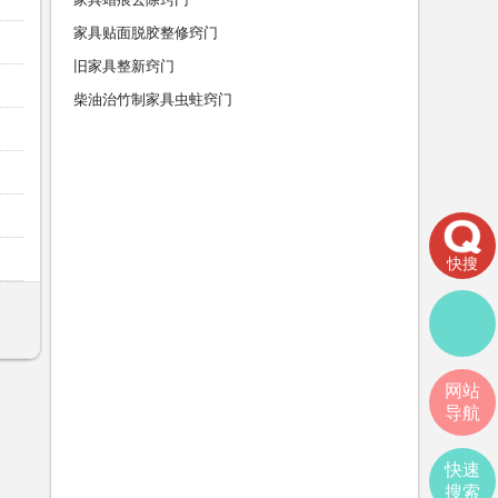
家具贴面脱胶整修窍门
旧家具整新窍门
柴油治竹制家具虫蛀窍门
快搜
网站
导航
快速
搜索