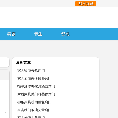
加入收藏
美容
养生
资讯
最新文章
家具烫痕去除窍门
家具表面裂痕修补窍门
指甲油修补家具漆面窍门
木质家具关门难整修窍门
柳条家具松动整复窍门
家具移门玻璃丈量窍门
家具蜡痕去除窍门