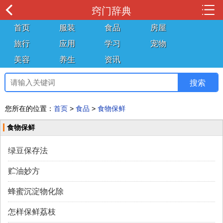
窍门辞典
首页
服装
食品
房屋
旅行
应用
学习
宠物
美容
养生
资讯
您所在的位置：
首页
>
食品
>
食物保鲜
食物保鲜
绿豆保存法
贮油妙方
蜂蜜沉淀物化除
怎样保鲜荔枝