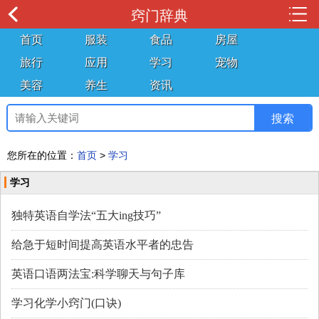
窍门辞典
首页
服装
食品
房屋
旅行
应用
学习
宠物
美容
养生
资讯
您所在的位置：
首页
>
学习
学习
独特英语自学法“五大ing技巧”
给急于短时间提高英语水平者的忠告
英语口语两法宝:科学聊天与句子库
学习化学小窍门(口诀)