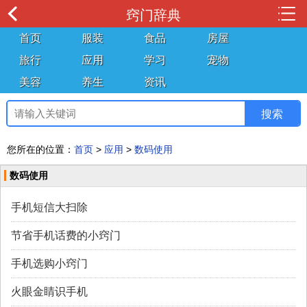
窍门辞典
首页
服装
食品
房屋
旅行
应用
学习
宠物
美容
养生
资讯
您所在的位置：
首页
>
应用
>
数码使用
数码使用
手机短信大扫除
节省手机话费的小窍门
手机选购小窍门
火眼金睛识手机