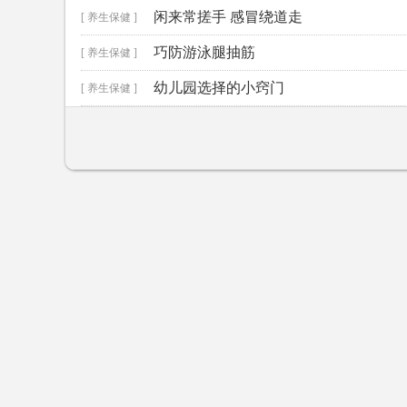
闲来常搓手 感冒绕道走
[ 养生保健 ]
巧防游泳腿抽筋
[ 养生保健 ]
幼儿园选择的小窍门
[ 养生保健 ]