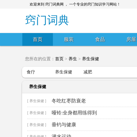
欢迎来到 窍门词典网 ， 一个专业的窍门知识学习网站！
窍门词典
首页
服装
食品
房屋
您所在的位置：
首页
>
养生
>
养生保健
食疗
养生保健
减肥
养生保健
冬吃红枣防衰老
[ 养生保健 ]
哑铃:全身都用练得到
[ 养生保健 ]
垂钓与健康
[ 养生保健 ]
潜水运动
[ 养生保健 ]