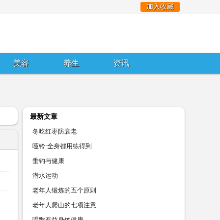
加入收藏
美容
养生
资讯
最新文章
冬吃红枣防衰老
哑铃:全身都用练得到
垂钓与健康
潜水运动
老年人锻炼的五个原则
老年人爬山的七项注意
唱歌有益身体健康