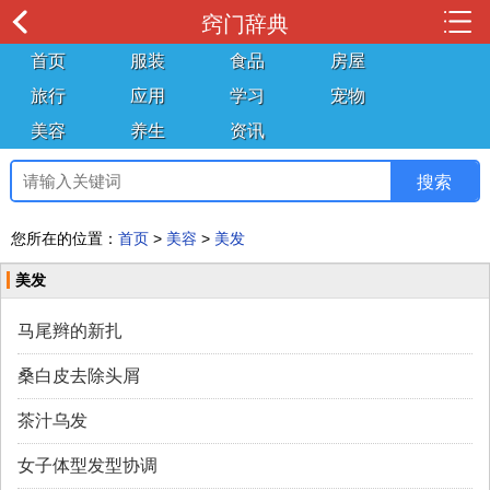
窍门辞典
首页
服装
食品
房屋
旅行
应用
学习
宠物
美容
养生
资讯
您所在的位置：
首页
>
美容
>
美发
美发
马尾辫的新扎
桑白皮去除头屑
茶汁乌发
女子体型发型协调