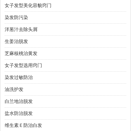
女子发型美化容貌窍门
染发防污染
洋葱汁去除头屑
生姜治脱发
芝麻核桃治黄发
女子发型选用窍门
染发过敏防治
油洗护发
白兰地治脱发
盐水防治脱发
维生素Ｅ防治白发