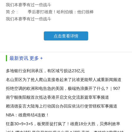
我们本赛季有过一些战斗
简 介 :
季后赛打雄鹿！哈利伯顿：他们很棒
我们本赛季有过一些战斗
点击查看详情
最新资讯
更多 +
多地银行业利润承压，有区域亏损达23亿元
名山景区为了抢人爬山直接卷起来了比谁更能帮人减重新闻频道
拒绝空调的欧洲和电告急的美国，极端热浪撕开了什么？｜907
编辑部
南宁舰衡阳舰首次抵达香港开启文化交流新篇章军事频道
赖清德妄言大陆海上行动国台办回应依法行使管辖权军事频道
NBA：雄鹿终结4连败！
狂轰30+9+3+5，板凳匪徒打疯了！雄鹿18分大胜，贝弗利效率
惊艳