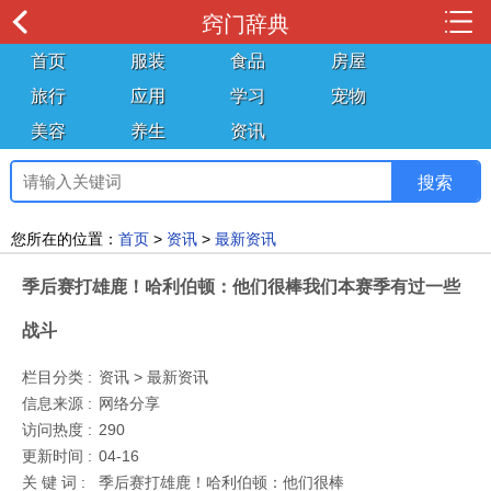
窍门辞典
首页
服装
食品
房屋
旅行
应用
学习
宠物
美容
养生
资讯
您所在的位置：
首页
>
资讯
>
最新资讯
季后赛打雄鹿！哈利伯顿：他们很棒我们本赛季有过一些
战斗
栏目分类 :
资讯 > 最新资讯
信息来源 :
网络分享
访问热度 :
290
更新时间 :
04-16
关 键 词 :
季后赛打雄鹿！哈利伯顿：他们很棒