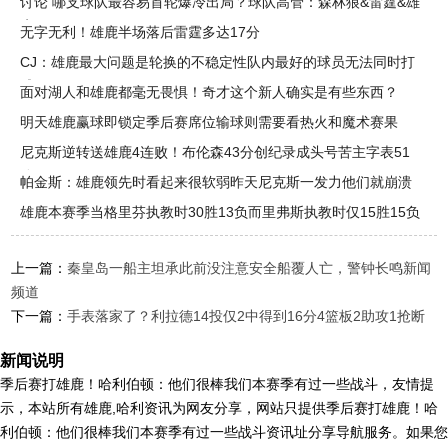
讨论 哪支球队最容易首轮爆冷出局？球队高管：森林狼&雷霆&雄
鹿
无字无利！雄鹿半场落后雷霆多达17分
CJ：雄鹿最大问题是轮换的不稳定性队内最好的球员无法同时打
球
面对湖人和雄鹿都毫无畏惧！奇才这个新人确实是有些东西？
明天雄鹿赢球即锁定季后赛席位输球则需要看热火和魔术赛果
尼克斯逆转送雄鹿4连败！布伦森43分创纪录成头号苦主字表51
分
帕金斯：雄鹿领先时看起来很软弱昨天尼克斯一发力他们就崩溃
了
雄鹿本赛季当格里芬执教时30胜13负而里弗斯执教时仅15胜15负
上一篇：
秦皇岛一船主坦承此前没注意安全船覆人亡，警钟长鸣新闻
频道
下一篇：
手表落家了？利拉德14投仅2中得到16分4篮板2助攻1抢断
新闻说明
季后赛打雄鹿！哈利伯顿：他们很棒我们本赛季有过一些战斗，友情提
示，本站所有雄鹿,哈利资讯为网友分享，网站只提供季后赛打雄鹿！哈
利伯顿：他们很棒我们本赛季有过一些战斗资讯址分享导航服务。如果您