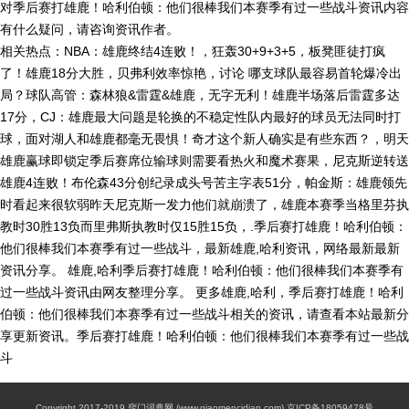
对季后赛打雄鹿！哈利伯顿：他们很棒我们本赛季有过一些战斗资讯内容
有什么疑问，请咨询资讯作者。
相关热点：NBA：雄鹿终结4连败！，狂轰30+9+3+5，板凳匪徒打疯
了！雄鹿18分大胜，贝弗利效率惊艳，讨论 哪支球队最容易首轮爆冷出
局？球队高管：森林狼&雷霆&雄鹿，无字无利！雄鹿半场落后雷霆多达
17分，CJ：雄鹿最大问题是轮换的不稳定性队内最好的球员无法同时打
球，面对湖人和雄鹿都毫无畏惧！奇才这个新人确实是有些东西？，明天
雄鹿赢球即锁定季后赛席位输球则需要看热火和魔术赛果，尼克斯逆转送
雄鹿4连败！布伦森43分创纪录成头号苦主字表51分，帕金斯：雄鹿领先
时看起来很软弱昨天尼克斯一发力他们就崩溃了，雄鹿本赛季当格里芬执
教时30胜13负而里弗斯执教时仅15胜15负，.季后赛打雄鹿！哈利伯顿：
他们很棒我们本赛季有过一些战斗，最新雄鹿,哈利资讯，网络最新最新
资讯分享。 雄鹿,哈利季后赛打雄鹿！哈利伯顿：他们很棒我们本赛季有
过一些战斗资讯由网友整理分享。 更多雄鹿,哈利，季后赛打雄鹿！哈利
伯顿：他们很棒我们本赛季有过一些战斗相关的资讯，请查看本站最新分
享更新资讯。季后赛打雄鹿！哈利伯顿：他们很棒我们本赛季有过一些战
斗
Copyright 2017-2019 窍门词典网 (www.qiaomencidian.com) 京ICP备18059478号