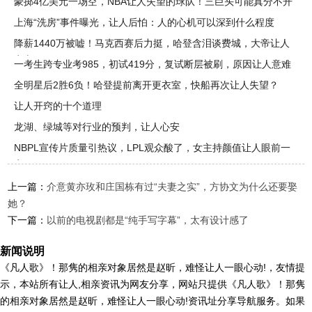
豪掷4亿美元一场空，NBA让人失望的球队！三巨头可能真分不开
了
上海“洗房”事件曝光，让人后怕：人的心机可以深到什么程度
降薪1440万被嘘！马克西赛后力挺，哈登含泪谈费城，大帝让人
寒心
一考生跨专业考985，初试419分，复试断层被刷，原因让人意难
平
全明星后2胜6负！哈登提前离开更衣室，快船再次让人失望？
让人开窍的十个道理
龙湖、绿城等对行业的预判，让人心安
NBPL宣传片质量引热议，LPL观众酸了，女主持颜值让人眼前一
亮
上一篇：
介意黄亦玫和庄国栋有过“夫妻之实”，方协文为什么还要娶
她？
下一篇：
以前的电视剧都是“纯手写字幕”，太有设计感了
新闻说明
《凡人歌》！那隽的相亲对象居然是赵昕，难怪让人一眼心动!，友情提
示，本站所有让人,相亲资讯为网友分享，网站只提供《凡人歌》！那隽
的相亲对象居然是赵昕，难怪让人一眼心动!资讯址分享导航服务。如果