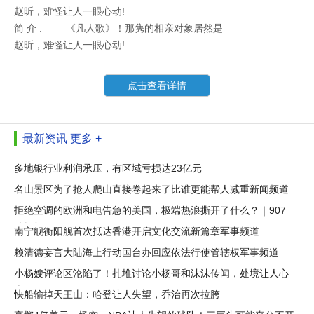
赵昕，难怪让人一眼心动!
简 介 :
《凡人歌》！那隽的相亲对象居然是
赵昕，难怪让人一眼心动!
点击查看详情
最新资讯
更多 +
多地银行业利润承压，有区域亏损达23亿元
名山景区为了抢人爬山直接卷起来了比谁更能帮人减重新闻频道
拒绝空调的欧洲和电告急的美国，极端热浪撕开了什么？｜907
编辑部
南宁舰衡阳舰首次抵达香港开启文化交流新篇章军事频道
赖清德妄言大陆海上行动国台办回应依法行使管辖权军事频道
小杨嫂评论区沦陷了！扎堆讨论小杨哥和沫沫传闻，处境让人心
疼
快船输掉天王山：哈登让人失望，乔治再次拉胯