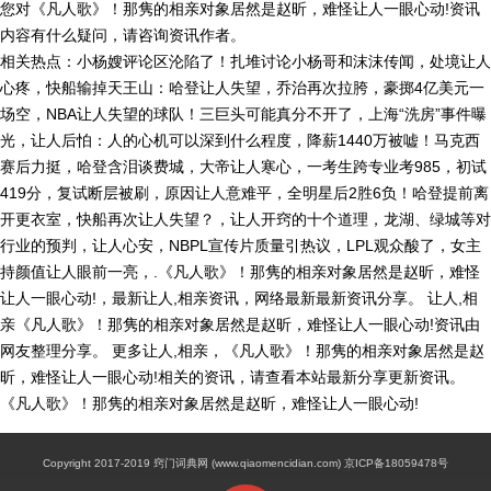
您对《凡人歌》！那隽的相亲对象居然是赵昕，难怪让人一眼心动!资讯
内容有什么疑问，请咨询资讯作者。
相关热点：小杨嫂评论区沦陷了！扎堆讨论小杨哥和沫沫传闻，处境让人
心疼，快船输掉天王山：哈登让人失望，乔治再次拉胯，豪掷4亿美元一
场空，NBA让人失望的球队！三巨头可能真分不开了，上海“洗房”事件曝
光，让人后怕：人的心机可以深到什么程度，降薪1440万被嘘！马克西
赛后力挺，哈登含泪谈费城，大帝让人寒心，一考生跨专业考985，初试
419分，复试断层被刷，原因让人意难平，全明星后2胜6负！哈登提前离
开更衣室，快船再次让人失望？，让人开窍的十个道理，龙湖、绿城等对
行业的预判，让人心安，NBPL宣传片质量引热议，LPL观众酸了，女主
持颜值让人眼前一亮，.《凡人歌》！那隽的相亲对象居然是赵昕，难怪
让人一眼心动!，最新让人,相亲资讯，网络最新最新资讯分享。 让人,相
亲《凡人歌》！那隽的相亲对象居然是赵昕，难怪让人一眼心动!资讯由
网友整理分享。 更多让人,相亲，《凡人歌》！那隽的相亲对象居然是赵
昕，难怪让人一眼心动!相关的资讯，请查看本站最新分享更新资讯。
《凡人歌》！那隽的相亲对象居然是赵昕，难怪让人一眼心动!
Copyright 2017-2019 窍门词典网 (www.qiaomencidian.com) 京ICP备18059478号