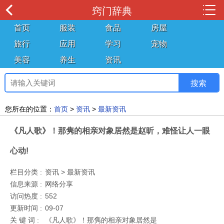
窍门辞典
首页
服装
食品
房屋
旅行
应用
学习
宠物
美容
养生
资讯
您所在的位置：
首页
>
资讯
>
最新资讯
《凡人歌》！那隽的相亲对象居然是赵昕，难怪让人一眼
心动!
栏目分类 :
资讯 > 最新资讯
信息来源 :
网络分享
访问热度 :
552
更新时间 :
09-07
关 键 词 :
《凡人歌》！那隽的相亲对象居然是