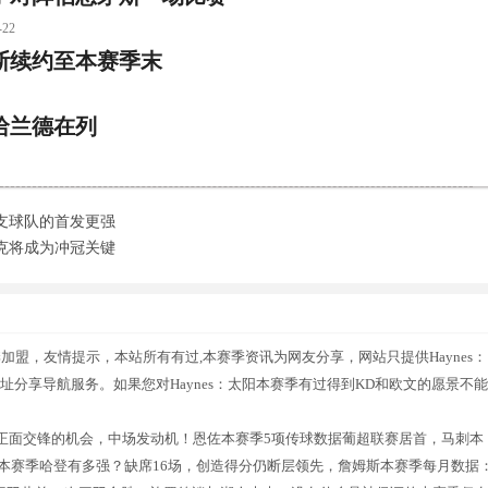
22
斯续约至本赛季末
哈兰德在列
支球队的首发更强
克将成为冲冠关键
季加盟，友情提示，本站所有有过,本赛季资讯为网友分享，网站只提供Haynes：
分享导航服务。如果您对Haynes：太阳本赛季有过得到KD和欧文的愿景不能
正面交锋的机会，中场发动机！恩佐本赛季5项传球数据葡超联赛居首，马刺本
！本赛季哈登有多强？缺席16场，创造得分仍断层领先，詹姆斯本赛季每月数据