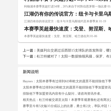
利物浦本赛季英超打进34球，26%来自于对阵伯恩茅斯一场比赛 01-
江湖仍有你的传说官方：纽卡与卡里乌
江湖仍有你的传说官方：纽卡与卡里乌斯续约至本赛季末 01-19
本赛季英超最快速度：戈登、努涅斯、
本赛季英超最快速度：戈登、努涅斯、哈兰德在列 01-06
上一篇：
美媒列出交易过后西部15支球队的首发阵容，哪
下一篇：
杜兰特赌对了！太阳一数据独领风骚，保罗、布
新闻说明
Haynes：太阳本赛季有过得到KD和欧文的愿景不能排除他下
太阳本赛季有过得到KD和欧文的愿景不能排除他下季加盟资讯址
排除他下季加盟资讯内容有什么疑问，请咨询资讯作者。
相关热点：杜兰特被交易至太阳！本赛季常规赛詹杜还有两次
赛季至今有5次输35分或以上的比赛，勇士有2次，率队冲冠