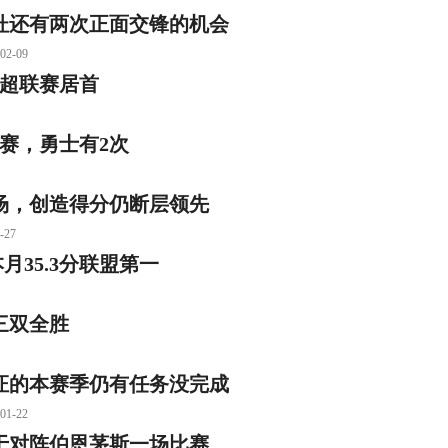
杜还有两次正面交锋的机会
-09
葡超联赛居首
赛，勇士有2次
场，创造得分仍断层领先
27
月35.3分联盟第一
三双全胜
证的本赛季仍有任务没完成
-22
自于对阵伯恩茅斯一场比赛