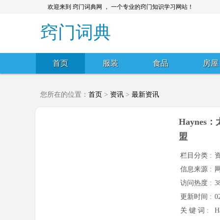
欢迎来到 窍门词典网 ， 一个专业的窍门知识学习网站！
窍门词典
首页
服装
食品
房屋
您所在的位置：
首页
>
资讯
>
最新资讯
Hayne
盟
栏目分类 :
信息来源 :
访问热度 :
3
更新时间 :
0
关 键 词 :