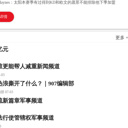
Haynes：太阳本赛季有过得到KD和欧文的愿景不能排除他下季加盟
详情
更多 
亿元
谁更能帮人减重新闻频道
03
浪撕开了什么？｜907编辑部
07-03
流新篇章军事频道
法行使管辖权军事频道
3