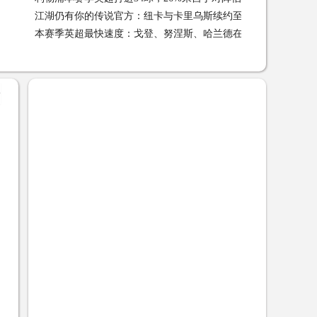
江湖仍有你的传说官方：纽卡与卡里乌斯续约至本赛季末
江
本赛季英超最快速度：戈登、努涅斯、哈兰德在列
本赛季英超
+