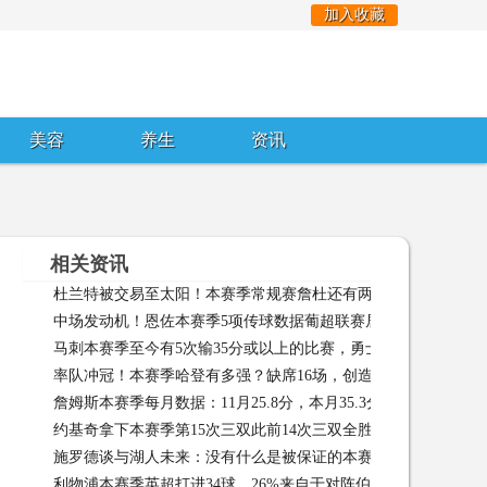
加入收藏
美容
养生
资讯
相关资讯
杜兰特被交易至太阳！本赛季常规赛詹杜还有两次正面交锋的机
中场发动机！恩佐本赛季5项传球数据葡超联赛居首
中场发动机
02-09
马刺本赛季至今有5次输35分或以上的比赛，勇士有2次
马刺本
率队冲冠！本赛季哈登有多强？缺席16场，创造得分仍断层领先
詹姆斯本赛季每月数据：11月25.8分，本月35.3分联盟第一
詹
27
约基奇拿下本赛季第15次三双此前14次三双全胜
约基奇拿下本赛
施罗德谈与湖人未来：没有什么是被保证的本赛季仍有任务没完
利物浦本赛季英超打进34球，26%来自于对阵伯恩茅斯一场比赛
01-22