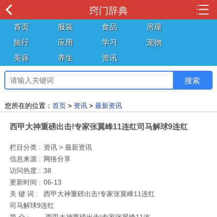
窍门辞典
首页
服装
食品
房屋
旅行
应用
学习
宠物
美容
养生
资讯
您所在的位置：
首页
>
资讯
>
最新资讯
西甲大神重磅出击!专家张翼峰11连红司马解球9连红
栏目分类 :
资讯 > 最新资讯
信息来源 :
网络分享
访问热度 :
38
更新时间 :
06-13
关 键 词 :
西甲大神重磅出击!专家张翼峰11连红
司马解球9连红