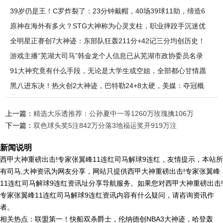
39岁仍是王！C罗炸裂了：23分钟戴帽，40场39球11助，缔造6
大神迹
原神在海外有多火？STG大神称为心灵支柱，职业摔跤手沉迷优
菈
全明星正赛创7大神迹：东部队狂轰211分+42记三分均创历史！
游戏主播“芜湖大司马”韩金龙个人信息已从芜湖市政协委员名录
撤
91大神究竟有什么手段，无论是大学生或空姐，全部都心甘情愿
出镜
黑八进东决！热火创2大神迹，巴特勒24+8太硬，美媒：夺冠概
率10%
上一篇：
精选大乐透推荐：公孙夏中一等1260万玫瑰擒106万
下一篇：
双色球头奖5注842万分落3地福运奖开919万注
新闻说明
西甲大神重磅出击!专家张翼峰11连红司马解球9连红，友情提示，本站所
有司马,大神资讯为网友分享，网站只提供西甲大神重磅出击!专家张翼峰
11连红司马解球9连红资讯址分享导航服务。如果您对西甲大神重磅出击!
专家张翼峰11连红司马解球9连红资讯内容有什么疑问，请咨询资讯作
者。
相关热点：联盟第一！快船双杀爵士，伦纳德创NBA3大神迹，哈登轰