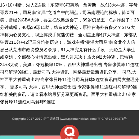
16+10+4断，湖人2连败！东契奇6犯离场，詹姆斯一战创3大神迹，字母
哥轰21+6，司马南“流量”之道当中的弱点：司马南理论的标榜，简直可
笑，曾经的CBA大神，要去征战奥运会了，39岁仍是王！C罗炸裂了：23
分钟戴帽，40场39球11助，缔造6大神迹，原神在海外有多火？STG大
神称为心灵支柱，职业摔跤手沉迷优菈，全明星正赛创7大神迹：东部队
狂轰211分+42记三分均创历史！，游戏主播“芜湖大司马”韩金龙个人信
息已从芜湖市政协委员名录撤，91大神究竟有什么手段，无论是大学生
或空姐，全部都心甘情愿出镜，黑八进东决！热火创2大神迹，巴特勒
24+8太硬，美媒：夺冠概率10%，.西甲大神重磅出击!专家张翼峰11连红
司马解球9连红，最新司马,大神资讯，网络最新最新资讯分享。 司马,大
神西甲大神重磅出击!专家张翼峰11连红司马解球9连红资讯由网友整理分
享。 更多司马,大神，西甲大神重磅出击!专家张翼峰11连红司马解球9连
红相关的资讯，请查看本站最新分享更新资讯。西甲大神重磅出击!专家
张翼峰11连红司马解球9连红
Copyright 2017-2019 窍门词典网 (www.qiaomencidian.com) 京ICP备18059478号