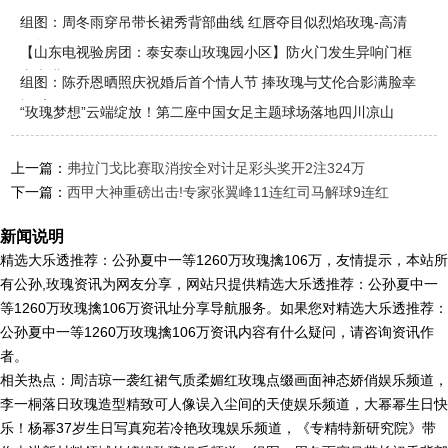
组图：周冬雨穿吊带长裙秀背部曲线 红唇夺目似烈焰玫瑰-高清
图集-
【山东电视验房团：泰安泰山玫瑰园小区】防火门发生异响门框
内未灌
组图：陈乔恩晒照庆祝婚后首个情人节 捧玫瑰与艾伦合影满脸幸
福-高
“玫瑰梦想”云端绽放！第二座中国女足主题球场落地四川凉山
上一篇：
弗拉门戈比赛取消按全对计足彩头奖开2注324万
下一篇：
西甲大神重磅出击!专家张翼峰11连红司马解球9连红
新闻说明
精选大乐透推荐：公孙夏中一等1260万玫瑰擒106万，友情提示，本站所
有公孙,玫瑰资讯为网友分享，网站只提供精选大乐透推荐：公孙夏中一
等1260万玫瑰擒106万资讯址分享导航服务。如果您对精选大乐透推荐：
公孙夏中一等1260万玫瑰擒106万资讯内容有什么疑问，请咨询资讯作
者。
相关热点：周洁琼一袭红裙气质柔媚红玫瑰点缀画面神态娇俏娱乐频道，
李一桐落日玫瑰造型精致可人像误入尘间的天使娱乐频道，大幂幂生日快
乐！杨幂37岁生日写真宛若冷艳玫瑰娱乐频道，《专精特新研究院》带