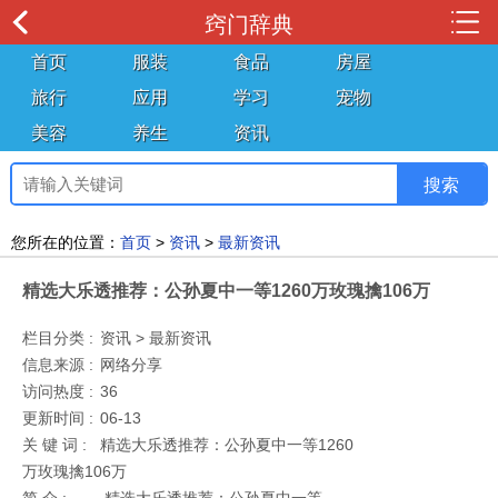
窍门辞典
首页
服装
食品
房屋
旅行
应用
学习
宠物
美容
养生
资讯
您所在的位置：
首页
>
资讯
>
最新资讯
精选大乐透推荐：公孙夏中一等1260万玫瑰擒106万
栏目分类 :
资讯 > 最新资讯
信息来源 :
网络分享
访问热度 :
36
更新时间 :
06-13
关 键 词 :
精选大乐透推荐：公孙夏中一等1260
万玫瑰擒106万