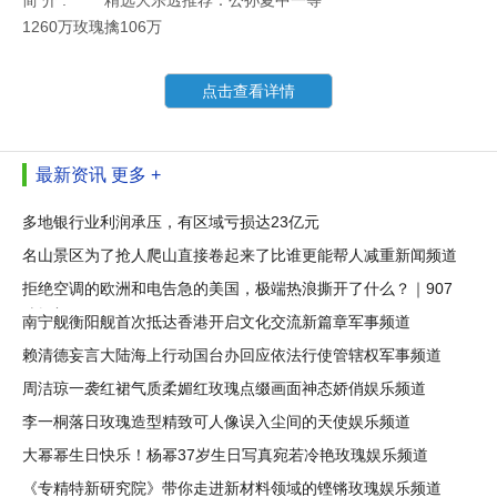
简 介 :
精选大乐透推荐：公孙夏中一等
1260万玫瑰擒106万
点击查看详情
最新资讯
更多 +
多地银行业利润承压，有区域亏损达23亿元
名山景区为了抢人爬山直接卷起来了比谁更能帮人减重新闻频道
拒绝空调的欧洲和电告急的美国，极端热浪撕开了什么？｜907
编辑部
南宁舰衡阳舰首次抵达香港开启文化交流新篇章军事频道
赖清德妄言大陆海上行动国台办回应依法行使管辖权军事频道
周洁琼一袭红裙气质柔媚红玫瑰点缀画面神态娇俏娱乐频道
李一桐落日玫瑰造型精致可人像误入尘间的天使娱乐频道
大幂幂生日快乐！杨幂37岁生日写真宛若冷艳玫瑰娱乐频道
《专精特新研究院》带你走进新材料领域的铿锵玫瑰娱乐频道