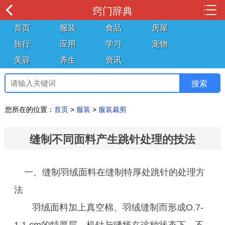
窍门辞典
首页
服装
食品
房屋
旅行
应用
学习
宠物
美容
养生
资讯
您所在的位置：
首页
>
服装
>
服装裁剪
缝制不同面料产生跳针处理的技法
一、缝制羽绒面料在缝制特厚处跳针的处理方
法
羽绒面料加上真空棉、羽绒缝制而形成O.7-