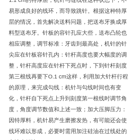
1.1 cm的特厚层，机针与缝线在这种状态下，不
易形成良好的线环，而导致跳针。根据这种特厚
层的情况，首先解决送料问题，把送布牙换成厚
料型送布牙。针板的容针孔应大些，送布凸轮也
相应调整，调节标准：牙齿到最高处，机针的针
尖应在针板容针孔内：针杆高度也要大幅度的调
整，针杆高度应在针杆下死点时，下到针杆刻度
第三根线再要下O.1 cm这样，利用加大针杆行程
的原理，来完成勾线：机针与勾线时间也有变
化，针杆自下死点上升到刻度第一根线时调节角
度，角度调节数值和上述一致；加大压脚压力：
因特厚料，机针易产生磨擦发热，有可能还会使
线环难以形成，必要时需用加注硅油在过线处的