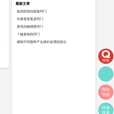
最新文章
如何防钮扣脱落窍门
长裤变形复原窍门
黑毛织物增黑窍门
Ｔ恤装饰四窍门
缝制不同面料产生跳针处理的技法
快搜
网站
导航
快速
搜索