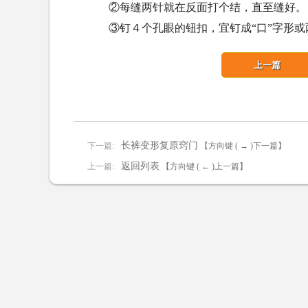
②每缝两针就在反面打个结，直至缝好。
③钉４个孔眼的钮扣，宜钉成“口”字形或
上一篇
长裤变形复原窍门
下一篇:
【方向键 ( → )下一篇】
返回列表
上一篇:
【方向键 ( ← )上一篇】