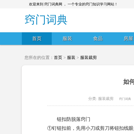
欢迎来到 窍门词典网 ， 一个专业的窍门知识学习网站！
窍门词典
首页
服装
食品
房屋
您所在的位置：
首页
>
服装
>
服装裁剪
如
分类:
服装裁剪
窍门词典
钮扣防脱落窍门
①钉钮扣前，先用小刀或剪刀将钮扣线眼