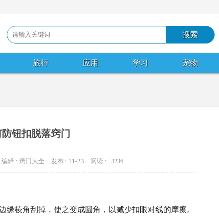
旅行
应用
学习
宠物
何防钮扣脱落窍门
编辑 : 窍门大全
发布 : 11-23
阅读 :
3236
边缘棱角刮掉，使之变成圆角，以减少扣眼对线的摩擦。