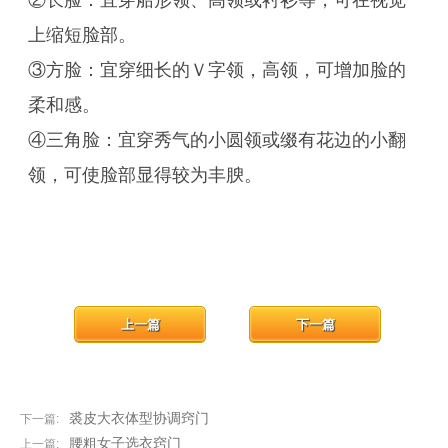
②长脸：宜穿船形领、高领或衬衫等，可在视觉
上缩短脸部。
③方脸：宜穿细长的Ｖ字领，高领，可增加脸的
柔和感。
④三角脸：宜穿秀气的小圆领或缀有花边的小翻
领，可使脸部显得较为丰腴。
上一篇
下一篇
裘皮大衣体型协调窍门
下一篇:
腰粗女子选衣窍门
上一篇: