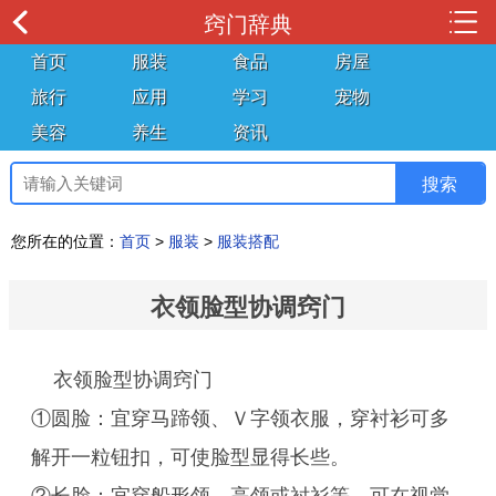
窍门辞典
首页
服装
食品
房屋
旅行
应用
学习
宠物
美容
养生
资讯
您所在的位置：
首页
>
服装
>
服装搭配
衣领脸型协调窍门
衣领脸型协调窍门
①圆脸：宜穿马蹄领、Ｖ字领衣服，穿衬衫可多
解开一粒钮扣，可使脸型显得长些。