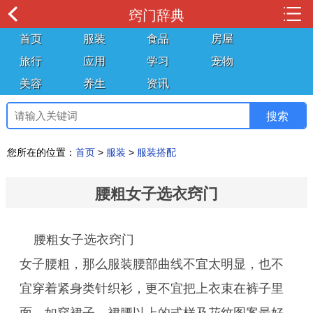
窍门辞典
首页
服装
食品
房屋
旅行
应用
学习
宠物
美容
养生
资讯
您所在的位置：
首页
>
服装
>
服装搭配
腰粗女子选衣窍门
腰粗女子选衣窍门
女子腰粗，那么服装腰部曲线不宜太明显，也不
宜穿着紧身类针织衫，更不宜把上衣束在裤子里