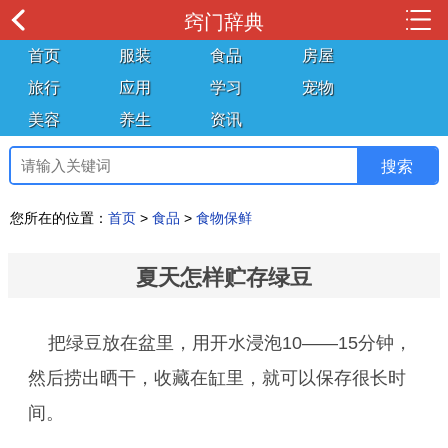
窍门辞典
首页
服装
食品
房屋
旅行
应用
学习
宠物
美容
养生
资讯
您所在的位置：
首页
>
食品
>
食物保鲜
夏天怎样贮存绿豆
把绿豆放在盆里，用开水浸泡10——15分钟，
然后捞出晒干，收藏在缸里，就可以保存很长时
间。