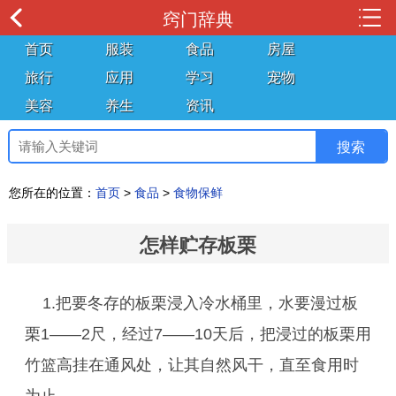
窍门辞典
首页
服装
食品
房屋
旅行
应用
学习
宠物
美容
养生
资讯
您所在的位置：
首页
>
食品
>
食物保鲜
怎样贮存板栗
1.把要冬存的板栗浸入冷水桶里，水要漫过板
栗1——2尺，经过7——10天后，把浸过的板栗用
竹篮高挂在通风处，让其自然风干，直至食用时