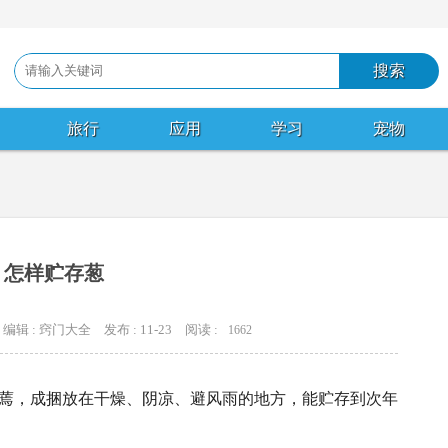
旅行
应用
学习
宠物
怎样贮存葱
编辑 : 窍门大全
发布 : 11-23
阅读 :
1662
蔫，成捆放在干燥、阴凉、避风雨的地方，能贮存到次年