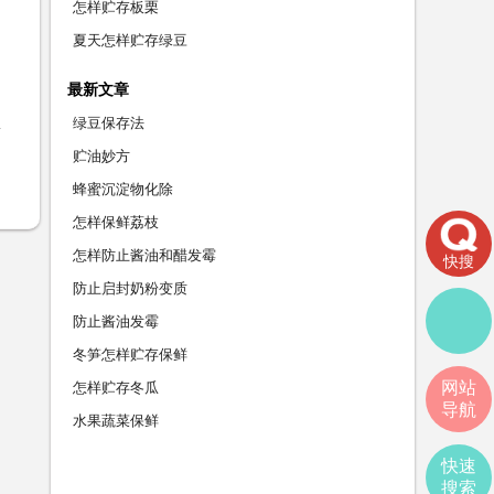
怎样贮存板栗
夏天怎样贮存绿豆
最新文章
绿豆保存法
贮油妙方
蜂蜜沉淀物化除
怎样保鲜荔枝
怎样防止酱油和醋发霉
快搜
防止启封奶粉变质
防止酱油发霉
冬笋怎样贮存保鲜
网站
怎样贮存冬瓜
导航
水果蔬菜保鲜
快速
搜索