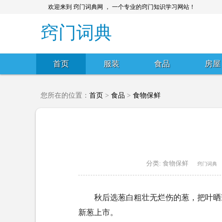
欢迎来到 窍门词典网 ， 一个专业的窍门知识学习网站！
窍门词典
首页
服装
食品
房屋
您所在的位置：
首页
>
食品
>
食物保鲜
分类:
食物保鲜
窍门词典
秋后选葱白粗壮无烂伤的葱，把叶晒
新葱上市。