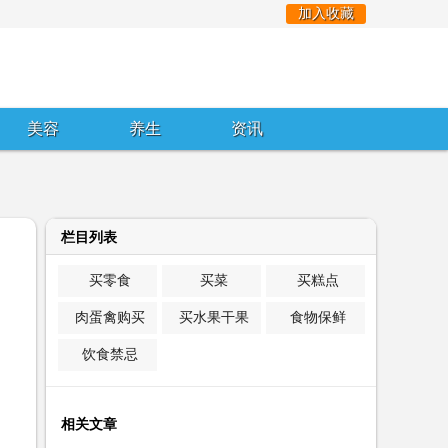
加入收藏
美容
养生
资讯
栏目列表
买零食
买菜
买糕点
肉蛋禽购买
买水果干果
食物保鲜
饮食禁忌
相关文章