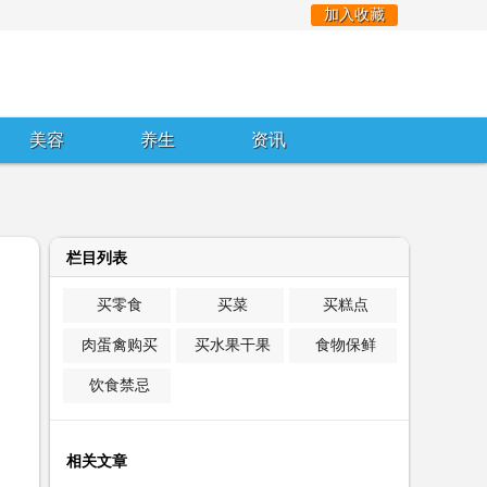
加入收藏
美容
养生
资讯
栏目列表
买零食
买菜
买糕点
肉蛋禽购买
买水果干果
食物保鲜
饮食禁忌
相关文章