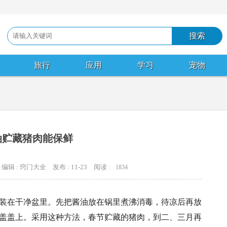
旅行
应用
学习
宠物
油贮藏猪肉能保鲜
编辑 : 窍门大全
发布 : 11-23
阅读 :
1834
，装在干净盆里。先把酱油放在锅里煮沸消毒，待凉后再放
盖盖上。采用这种方法，春节贮藏的猪肉，到二、三月再