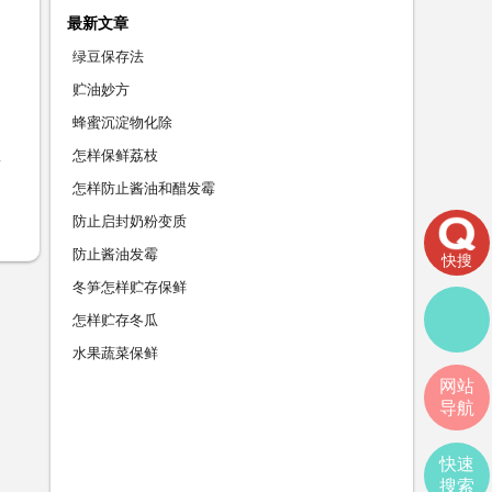
最新文章
绿豆保存法
贮油妙方
蜂蜜沉淀物化除
怎样保鲜荔枝
怎样防止酱油和醋发霉
防止启封奶粉变质
防止酱油发霉
快搜
冬笋怎样贮存保鲜
怎样贮存冬瓜
水果蔬菜保鲜
网站
导航
快速
搜索