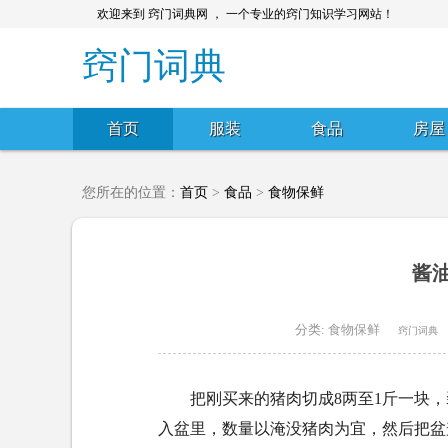
欢迎来到 窍门词典网 ， 一个专业的窍门知识学习网站！
窍门词典
首页
服装
食品
房屋
您所在的位置：
首页
>
食品
>
食物保鲜
酱
分类:
食物保鲜
窍门词典
把刚买来的猪肉切成8两至1斤一块
入盆里，数量以淹没猪肉为宜，然后把盆