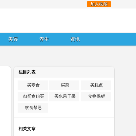
加入收藏
美容
养生
资讯
栏目列表
买零食
买菜
买糕点
肉蛋禽购买
买水果干果
食物保鲜
饮食禁忌
相关文章