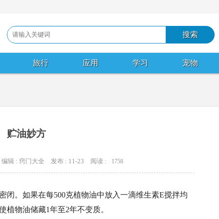
旅行
应用
学习
宠物
贮油妙方
编辑 : 窍门大全
发布 : 11-23
阅读 :
1758
密闭。如果在每500克植物油中放入一滴维生素E搅拌均
使植物油储藏1年至2年不变质。