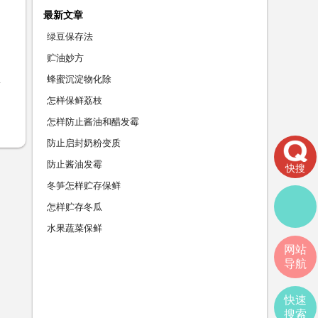
最新文章
绿豆保存法
贮油妙方
蜂蜜沉淀物化除
怎样保鲜荔枝
怎样防止酱油和醋发霉
防止启封奶粉变质
防止酱油发霉
快搜
冬笋怎样贮存保鲜
怎样贮存冬瓜
水果蔬菜保鲜
网站
导航
快速
搜索