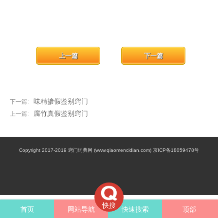
上一篇
下一篇
味精掺假鉴别窍门
下一篇:
腐竹真假鉴别窍门
上一篇:
Copyright 2017-2019 窍门词典网 (www.qiaomencidian.com) 京ICP备18059478号
快搜
首页
网站导航
快速搜索
顶部