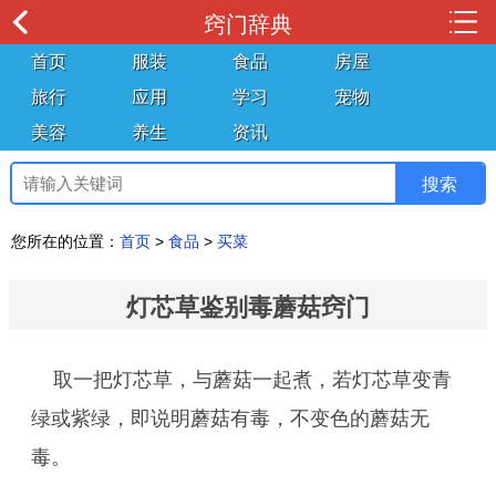
窍门辞典
首页
服装
食品
房屋
旅行
应用
学习
宠物
美容
养生
资讯
您所在的位置：
首页
>
食品
>
买菜
灯芯草鉴别毒蘑菇窍门
取一把灯芯草，与蘑菇一起煮，若灯芯草变青
绿或紫绿，即说明蘑菇有毒，不变色的蘑菇无
毒。