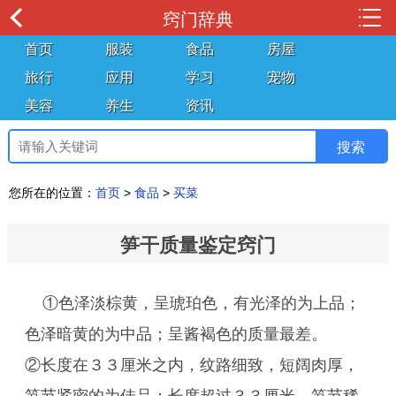
窍门辞典
首页
服装
食品
房屋
旅行
应用
学习
宠物
美容
养生
资讯
您所在的位置：
首页
>
食品
>
买菜
笋干质量鉴定窍门
①色泽淡棕黄，呈琥珀色，有光泽的为上品；
色泽暗黄的为中品；呈酱褐色的质量最差。
②长度在３３厘米之内，纹路细致，短阔肉厚，