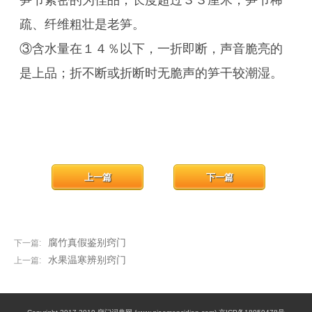
笋节紧密的为佳品；长度超过３３厘米，笋节稀
疏、纤维粗壮是老笋。
③含水量在１４％以下，一折即断，声音脆亮的
是上品；折不断或折断时无脆声的笋干较潮湿。
上一篇
下一篇
腐竹真假鉴别窍门
下一篇:
水果温寒辨别窍门
上一篇: